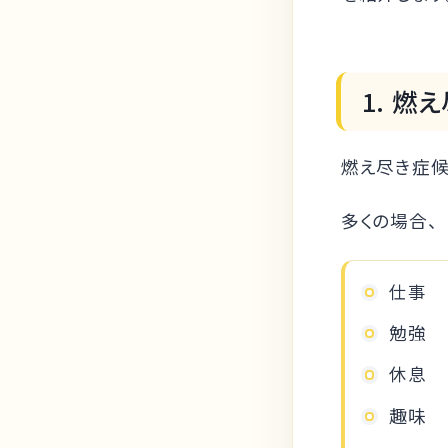
1. 燃
燃え尽き症候
多くの場合、
仕事
勉強
休息
趣味