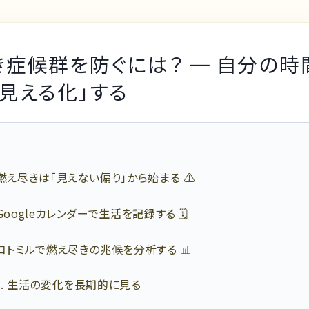
き症候群を防ぐには？ ─ 自分の時
見える化」する
. 燃え尽きは「見えない偏り」から始まる ⚠️
 Googleカレンダーで生活を記録する 🗓️
. コトミルで燃え尽きの兆候を分析する 📊
-1. 生活の変化を長期的に見る