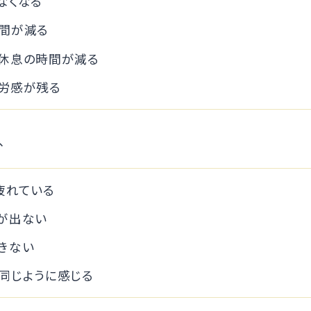
なくなる
間が減る
休息の時間が減る
労感が残る
、
疲れている
が出ない
きない
同じように感じる